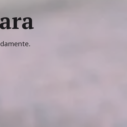
dés
star.