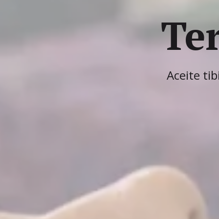
Ma
Técn